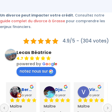
Un divorce peut impacter votre crédit.
Consultez notre
guide complet du divorce à Grasse
pour comprendre les
enjeux financiers.
4.9/5 - (304 votes)
Lecas Béatrice
4.7
powered by
G
o
o
g
l
e
notez nous sur
Bernard Ellul
Djazaère
Virginie Mellini
a year ago
a year ago
a year ago
Maître 
Maître 
Maître 